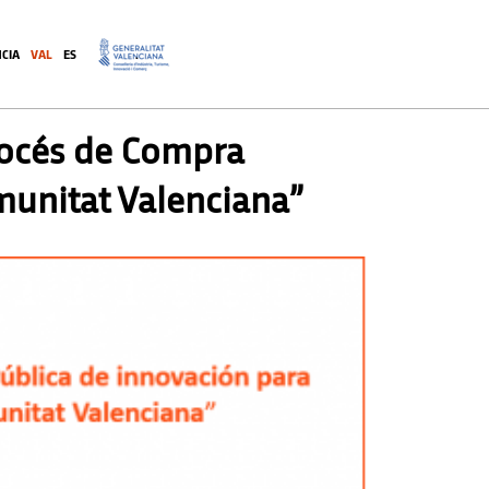
CIA
VAL
ES
.
Procés de Compra
munitat Valenciana”