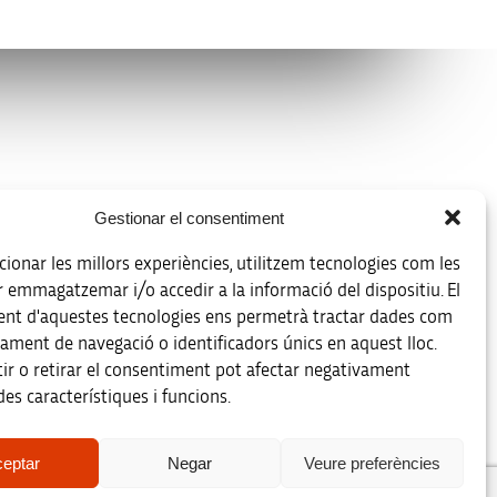
Avís legal
Gestionar el consentiment
Política de protecció de dades
ionar les millors experiències, utilitzem tecnologies com les
Registre d’activitats de tractament
r emmagatzemar i/o accedir a la informació del dispositiu. El
nt d'aquestes tecnologies ens permetrà tractar dades com
Accessibilitat
ament de navegació o identificadors únics en aquest lloc.
ir o retirar el consentiment pot afectar negativament
Mapa web
es característiques i funcions.
eptar
Negar
Veure preferències