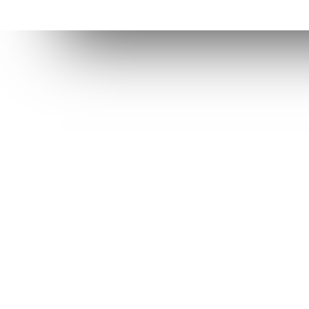
Connecta’t amb l’AVI
Contacta’n
facebook
info@avi.g
ALACANT
Moll de Pon
linkedin
(+34)
96 6
VALENCIA
Ciutat Admi
Carrer de l
d’Octubre)
(+34) 96 1