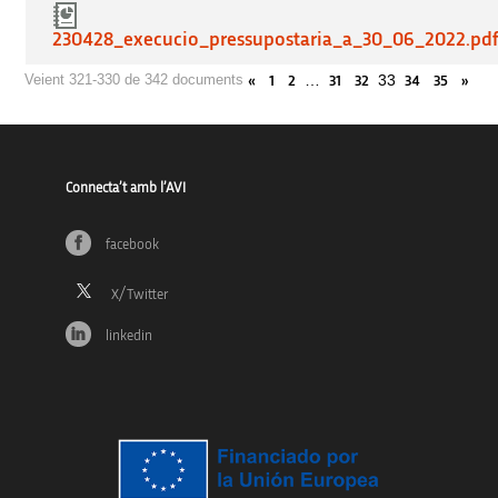
230428_execucio_pressupostaria_a_30_06_2022.pd
…
33
Veient 321-330 de 342 documents
«
1
2
31
32
34
35
»
Connecta’t amb l’AVI
facebook
linkedin