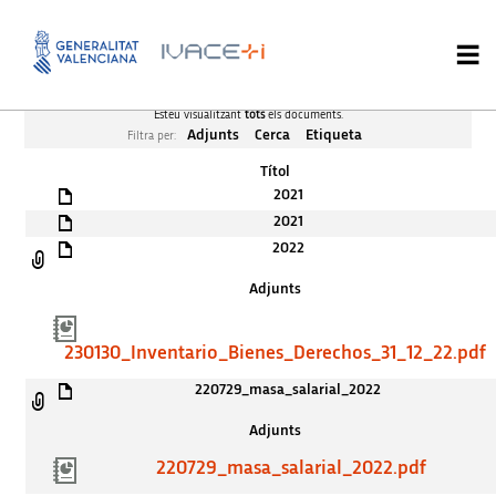
Esteu visualitzant
tots
els documents.
Adjunts
Cerca
Etiqueta
Filtra per:
Títol
2021
2021
2022
Adjunts
230130_Inventario_Bienes_Derechos_31_12_22.pdf
220729_masa_salarial_2022
Adjunts
220729_masa_salarial_2022.pdf