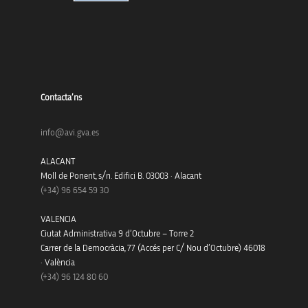
Contacta’ns
info@avi.gva.es
ALACANT
Moll de Ponent, s/n. Edifici B. 03003 · Alacant
(+34)
96 654 59 30
VALENCIA
Ciutat Administrativa 9 d’Octubre – Torre 2
Carrer de la Democràcia, 77 (Accés per C/ Nou d’Octubre) 46018
· València
(+34) 96 124 80 60