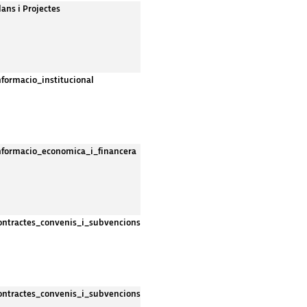
lans i Projectes
nformacio_institucional
nformacio_economica_i_financera
ontractes_convenis_i_subvencions
ontractes_convenis_i_subvencions