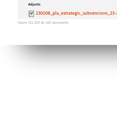
Adjunts
230208_pla_estrategic_subvencions_23-
Veient 311-320 de 342 documents
Connecta’t amb l’AVI
Contacta’n
facebook
info@avi.g
ALACANT
Moll de Pon
linkedin
(+34)
96 6
VALENCIA