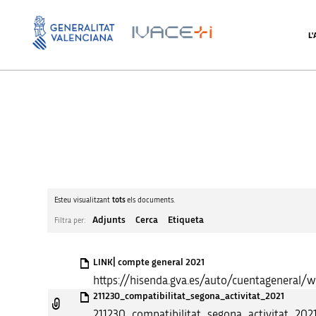
L
Esteu visualitzant
tots
els documents.
Adjunts
Cerca
Etiqueta
Filtra per:
LINK| compte general 2021
https://hisenda.gva.es/auto/cuentageneral/
211230_compatibilitat_segona_activitat_2021
211230_compatibilitat_segona_activitat_202