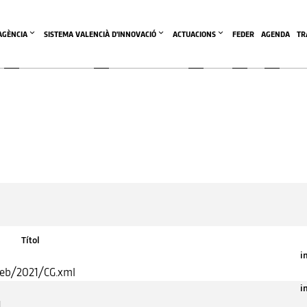
'AGÈNCIA
SISTEMA VALENCIÀ D'INNOVACIÓ
ACTUACIONS
FEDER
AGENDA
TR
Títol
i
web/2021/CG.xml
i
1