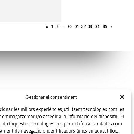
…
32
«
1
2
30
31
33
34
35
»
Avís legal
Gestionar el consentiment
Política de protecció de dades
ionar les millors experiències, utilitzem tecnologies com les
Registre d’activitats de tractament
r emmagatzemar i/o accedir a la informació del dispositiu. El
nt d'aquestes tecnologies ens permetrà tractar dades com
Accessibilitat
ament de navegació o identificadors únics en aquest lloc.