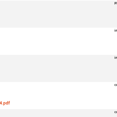
P
i
i
c
4.pdf
c