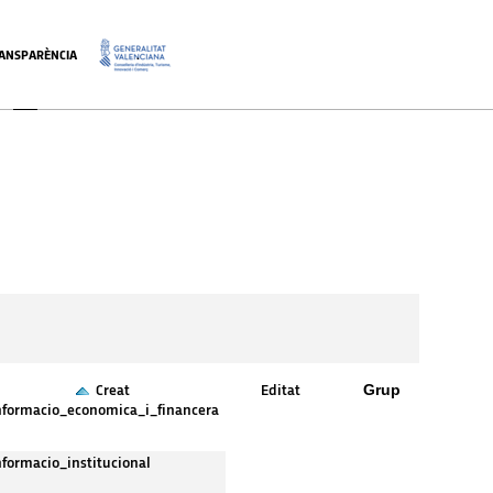
ANSPARÈNCIA
.
Grup
Creat
Editat
nformacio_economica_i_financera
nformacio_institucional