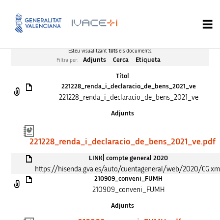
Esteu visualitzant
tots
els documents.
Adjunts
Cerca
Etiqueta
Filtra per:
Títol
221228_renda_i_declaracio_de_bens_2021_ve
221228_renda_i_declaracio_de_bens_2021_ve
Adjunts
221228_renda_i_declaracio_de_bens_2021_ve.pdf
LINK| compte general 2020
https://hisenda.gva.es/auto/cuentageneral/web/2020/CG.xm
210909_conveni_FUMH
210909_conveni_FUMH
Adjunts