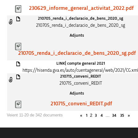
230629_informe_general_activitat_2022.pdf
210705_renda_i_declaracio_de_bens_2020_sg
210705_renda_i_declaracio_de_bens_2020_sg
Adjunts
210705_renda_i_declaracio_de_bens_2020_sg.pdf
LINK| compte general 2021
https://hisenda.gva.es/auto/cuentageneral/web/2021/CG.xm
210715_conveni_REDIT
210715_conveni_REDIT
Adjunts
210715_conveni_REDIT.pdf
2
…
Veient 11-20 de 342 documents
«
1
3
4
34
35
»