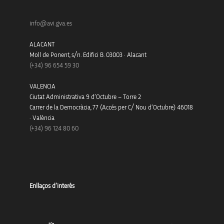
info@avi.gva.es
ALACANT
Moll de Ponent, s/n. Edifici B. 03003 · Alacant
(+34)
96 654 59 30
VALENCIA
Ciutat Administrativa 9 d’Octubre – Torre 2
Carrer de la Democràcia, 77 (Accés per C/ Nou d’Octubre) 46018
· València
(+34) 96 124 80 60
Enllaços d’interès