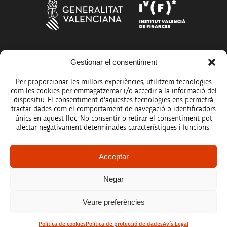
Gestionar el consentiment
Més organismes de suport a la innovació
Per proporcionar les millors experiències, utilitzem tecnologies
com les cookies per emmagatzemar i/o accedir a la informació del
dispositiu. El consentiment d'aquestes tecnologies ens permetrà
tractar dades com el comportament de navegació o identificadors
únics en aquest lloc. No consentir o retirar el consentiment pot
Avís legal
afectar negativament determinades característiques i funcions.
Política de protecció de dades
Acceptar
Registre d’activitats de tractament
Negar
Accessibilitat
Veure preferències
Mapa web
Política de cookies
Política de protecció de dades
Avís Legal