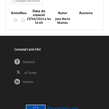
Data de
Antic
Nou
Autor
Accions
creació
27/04/2023 a les
Jose María
14:49
Montes
Connecta’t amb l’AVI
facebook
linkedin