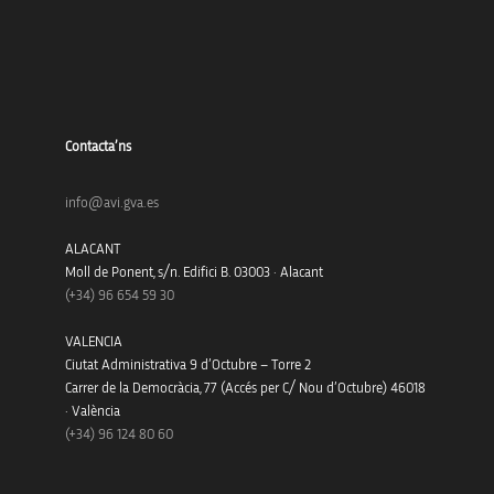
Contacta’ns
info@avi.gva.es
ALACANT
Moll de Ponent, s/n. Edifici B. 03003 · Alacant
(+34)
96 654 59 30
VALENCIA
Ciutat Administrativa 9 d’Octubre – Torre 2
Carrer de la Democràcia, 77 (Accés per C/ Nou d’Octubre) 46018
· València
(+34) 96 124 80 60