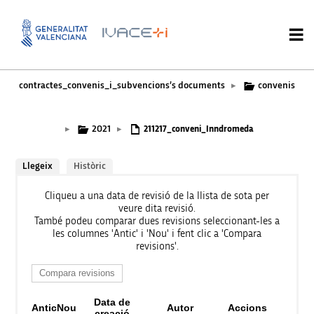
contractes_convenis_i_subvencions’s documents
convenis
▸
2021
▸
▸
211217_conveni_Inndromeda
Llegeix
Històric
Cliqueu a una data de revisió de la llista de sota per
veure dita revisió.
També podeu comparar dues revisions seleccionant-les a
les columnes 'Antic' i 'Nou' i fent clic a 'Compara
revisions'.
Data de
Antic
Nou
Autor
Accions
creació