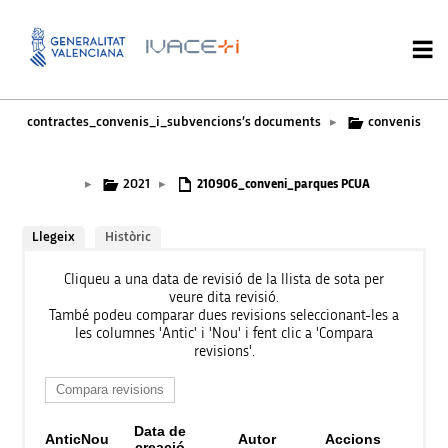
contractes_convenis_i_subvencions’s documents
convenis
▸
2021
▸
▸
210906_conveni_parques PCUA
Llegeix
Històric
Cliqueu a una data de revisió de la llista de sota per
veure dita revisió.
També podeu comparar dues revisions seleccionant-les a
les columnes 'Antic' i 'Nou' i fent clic a 'Compara
revisions'.
Data de
Antic
Nou
Autor
Accions
creació