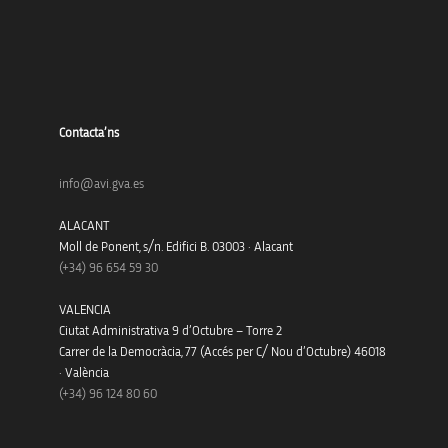
Contacta’ns
info@avi.gva.es
ALACANT
Moll de Ponent, s/n. Edifici B. 03003 · Alacant
(+34)
96 654 59 30
VALENCIA
Ciutat Administrativa 9 d’Octubre – Torre 2
Carrer de la Democràcia, 77 (Accés per C/ Nou d’Octubre) 46018
· València
(+34) 96 124 80 60