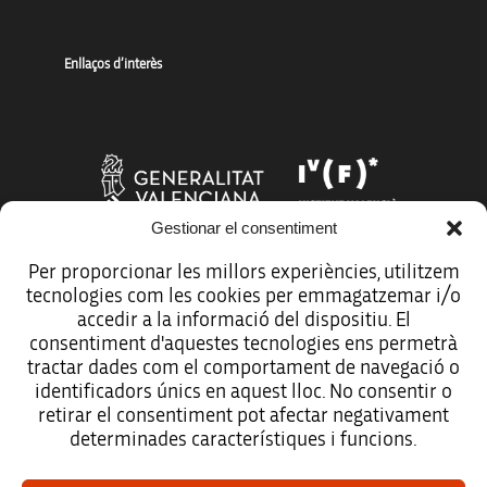
Enllaços d’interès
Gestionar el consentiment
Per proporcionar les millors experiències, utilitzem
tecnologies com les cookies per emmagatzemar i/o
Més organismes de suport a la innovació
accedir a la informació del dispositiu. El
consentiment d'aquestes tecnologies ens permetrà
tractar dades com el comportament de navegació o
identificadors únics en aquest lloc. No consentir o
retirar el consentiment pot afectar negativament
Avís legal
determinades característiques i funcions.
Política de protecció de dades