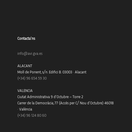
Contacta’ns
info@avi.gva.es
ALACANT
Moll de Ponent, s/n. Edifici B. 03003 · Alacant
(+34)
96 654 59 30
VALENCIA
Ciutat Administrativa 9 d’Octubre – Torre 2
Carrer de la Democràcia, 77 (Accés per C/ Nou d’Octubre) 46018
· València
(+34) 96 124 80 60