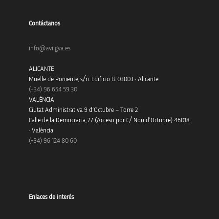
Contáctanos
info@avi.gva.es
ALICANTE
Muelle de Poniente, s/n. Edificio B. 03003 · Alicante
(+34)
96 654 59 30
VALÈNCIA
Ciutat Administrativa 9 d’Octubre – Torre 2
Calle de la Democracia, 77 (Acceso por C/ Nou d’Octubre) 46018
· València
(+34) 96 124 80 60
Enlaces de interés