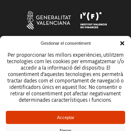
Gestionar el consentiment
Más organismos que apoyan a la innovación
Per proporcionar les millors experiències, utilitzem
tecnologies com les cookies per emmagatzemar i/o
accedir a la informació del dispositiu. El
consentiment d'aquestes tecnologies ens permetrà
tractar dades com el comportament de navegació o
Avíso legal
identificadors únics en aquest lloc. No consentir o
retirar el consentiment pot afectar negativament
Política de protección de datos
determinades característiques i funcions.
Registro de actividades de tratamiento
Acceptar
Créditos
Negar