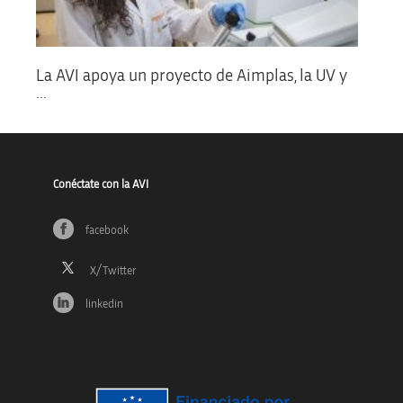
La AVI apoya un proyecto de Aimplas, la UV y
...
Conéctate con la AVI
facebook
linkedin