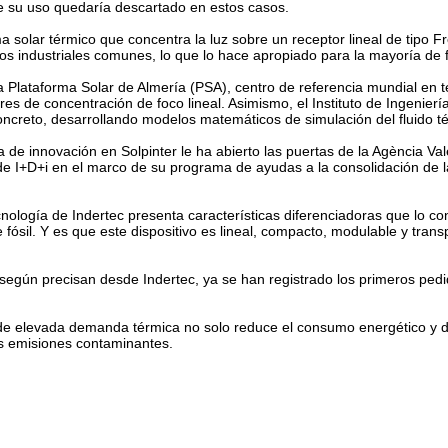
ue su uso quedaría descartado en estos casos.
ma solar térmico que concentra la luz sobre un receptor lineal de tipo 
sos industriales comunes, lo que lo hace apropiado para la mayoría de 
a Plataforma Solar de Almería (PSA), centro de referencia mundial en 
s de concentración de foco lineal. Asimismo, el Instituto de Ingeniería
concreto, desarrollando modelos matemáticos de simulación del fluido t
de innovación en Solpinter le ha abierto las puertas de la Agència Va
de I+D+i en el marco de su programa de ayudas a la consolidación de 
nología de Indertec presenta características diferenciadoras que lo co
 fósil. Y es que este dispositivo es lineal, compacto, modulable y trans
, según precisan desde Indertec, ya se han registrado los primeros pe
 de elevada demanda térmica no solo reduce el consumo energético y de
s emisiones contaminantes.