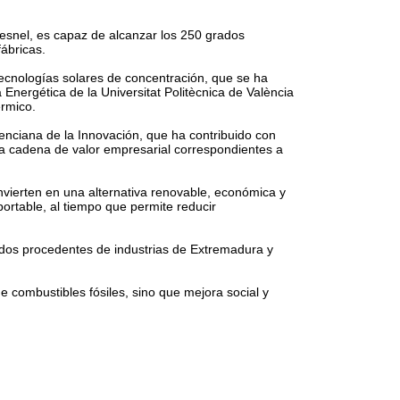
Fresnel, es capaz de alcanzar los 250 grados
fábricas.
tecnologías solares de concentración, que se ha
 Energética de la Universitat Politècnica de València
érmico.
lenciana de la Innovación, que ha contribuido con
la cadena de valor empresarial correspondientes a
nvierten en una alternativa renovable, económica y
portable, al tiempo que permite reducir
didos procedentes de industrias de Extremadura y
 combustibles fósiles, sino que mejora social y