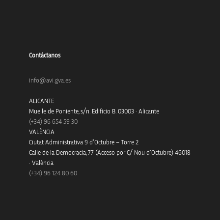
Contáctanos
info@avi.gva.es
ALICANTE
Muelle de Poniente, s/n. Edificio B. 03003 · Alicante
(+34)
96 654 59 30
VALÈNCIA
Ciutat Administrativa 9 d’Octubre – Torre 2
Calle de la Democracia, 77 (Acceso por C/ Nou d’Octubre) 46018
· València
(+34) 96 124 80 60