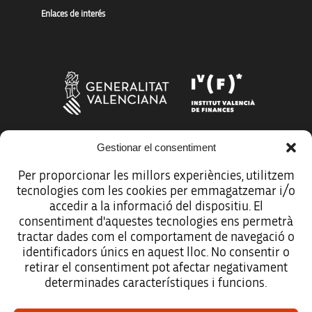
Enlaces de interés
Gestionar el consentiment
Más organismos que apoyan a la innovación
Per proporcionar les millors experiències, utilitzem
tecnologies com les cookies per emmagatzemar i/o
accedir a la informació del dispositiu. El
consentiment d'aquestes tecnologies ens permetrà
tractar dades com el comportament de navegació o
Avíso legal
identificadors únics en aquest lloc. No consentir o
retirar el consentiment pot afectar negativament
Política de protección de datos
determinades característiques i funcions.
Registro de actividades de tratamiento