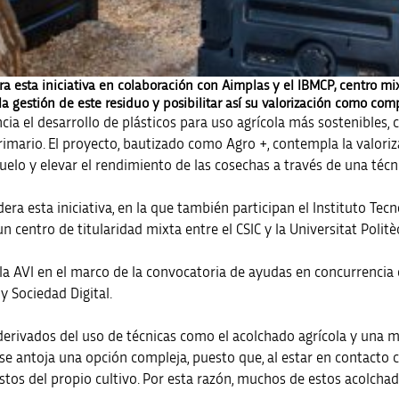
era esta iniciativa en colaboración con Aimplas y el IBMCP, centro mi
a gestión de este residuo y posibilitar así su valorización como com
cia el desarrollo de plásticos para uso agrícola más sostenibles, c
rimario. El proyecto, bautizado como Agro +, contempla la valoriz
 suelo y elevar el rendimiento de las cosechas a través de una té
era esta iniciativa, en la que también participan el Instituto Tecno
n centro de titularidad mixta entre el CSIC y la Universitat Politè
la AVI en el marco de la convocatoria de ayudas en concurrencia 
y Sociedad Digital.
rivados del uso de técnicas como el acolchado agrícola y una mal
e se antoja una opción compleja, puesto que, al estar en contacto
stos del propio cultivo. Por esta razón, muchos de estos acolcha