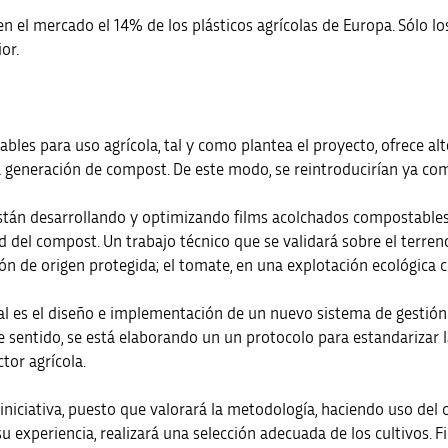
el mercado el 14% de los plásticos agrícolas de Europa. Sólo l
or.
ables para uso agrícola, tal y como plantea el proyecto, ofrece al
a generación de compost. De este modo, se reintroducirían ya co
están desarrollando y optimizando films acolchados compostables 
del compost. Un trabajo técnico que se validará sobre el terreno 
ión de origen protegida; el tomate, en una explotación ecológica co
l es el diseño e implementación de un nuevo sistema de gestión d
sentido, se está elaborando un un protocolo para estandarizar la 
tor agrícola.
la iniciativa, puesto que valorará la metodología, haciendo uso de
su experiencia, realizará una selección adecuada de los cultivos. 