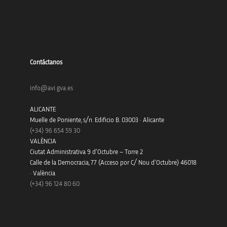
Contáctanos
info@avi.gva.es
ALICANTE
Muelle de Poniente, s/n. Edificio B. 03003 · Alicante
(+34)
96 654 59 30
VALÈNCIA
Ciutat Administrativa 9 d’Octubre – Torre 2
Calle de la Democracia, 77 (Acceso por C/ Nou d’Octubre) 46018
· València
(+34) 96 124 80 60