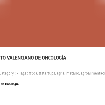
TO VALENCIANO DE ONCOLOGÍA
 Category :
- Tags :
#pca
,
#startups
,
agrialimetario
,
agroalimentac
 de Oncología