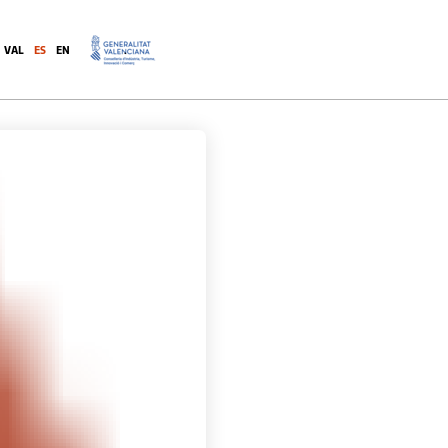
VAL
ES
EN
.