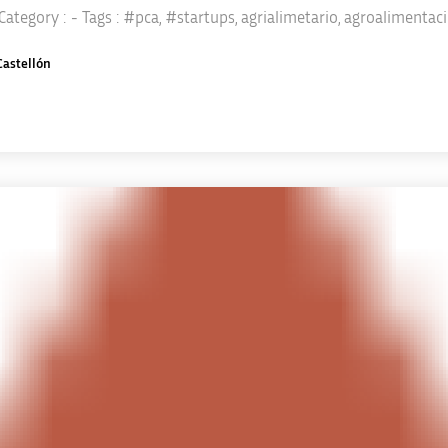
 Category :
- Tags :
#pca
,
#startups
,
agrialimetario
,
agroalimentac
Castellón