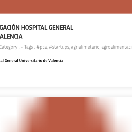
GACIÓN HOSPITAL GENERAL
VALENCIA
 Category :
- Tags :
#pca
,
#startups
,
agrialimetario
,
agroalimentac
al General Universitario de Valencia