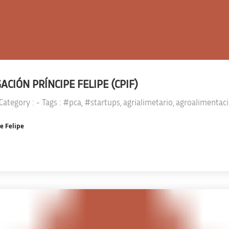
ACIÓN PRÍNCIPE FELIPE (CPIF)
 Category :
- Tags :
#pca
,
#startups
,
agrialimetario
,
agroalimentac
e Felipe