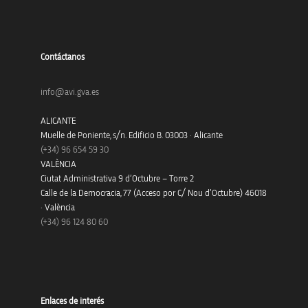
Contáctanos
info@avi.gva.es
ALICANTE
Muelle de Poniente, s/n. Edificio B. 03003 · Alicante
(+34)
96 654 59 30
VALÈNCIA
Ciutat Administrativa 9 d’Octubre – Torre 2
Calle de la Democracia, 77 (Acceso por C/ Nou d’Octubre) 46018
· València
(+34) 96 124 80 60
Enlaces de interés