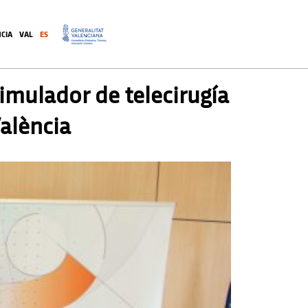
CIA
VAL
ES
.
simulador de telecirugía
València