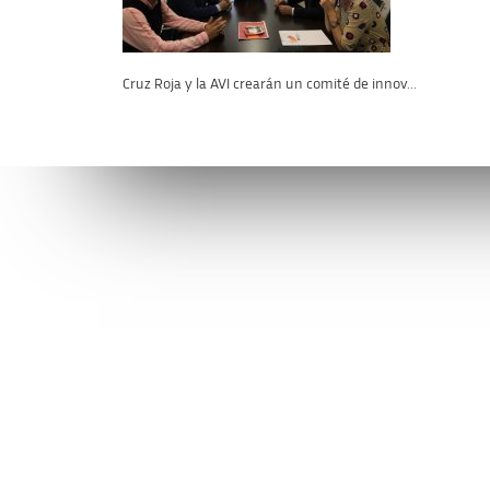
Cruz Roja y la AVI crearán un comité de innov...
Conéctate con la AVI
Contáctan
facebook
info@avi.g
ALICANTE
Muelle de P
linkedin
Alicante
(+34)
96 6
VALÈNCIA
Ciutat Admi