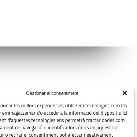
Avíso legal
Gestionar el consentiment
Política de protección de datos
ionar les millors experiències, utilitzem tecnologies com les
Registro de actividades de tratamiento
r emmagatzemar i/o accedir a la informació del dispositiu. El
nt d'aquestes tecnologies ens permetrà tractar dades com
Créditos
ament de navegació o identificadors únics en aquest lloc.
 la
ir o retirar el consentiment pot afectar negativament
Accesibilidad