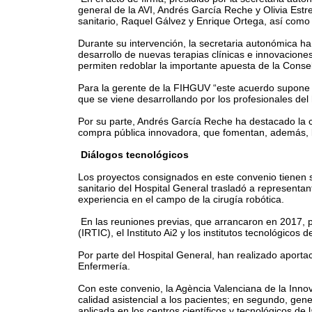
general de la AVI, Andrés García Reche y Olivia Estre
sanitario, Raquel Gálvez y Enrique Ortega, así como 
Durante su intervención, la secretaria autonómica ha 
desarrollo de nuevas terapias clínicas e innovaciones 
permiten redoblar la importante apuesta de la Consel
Para la gerente de la FIHGUV “este acuerdo supone u
que se viene desarrollando por los profesionales del
Por su parte, Andrés García Reche ha destacado la c
compra pública innovadora, que fomentan, además, l
Diálogos tecnológicos
Los proyectos consignados en este convenio tienen su
sanitario del Hospital General trasladó a representan
experiencia en el campo de la cirugía robótica.
En las reuniones previas, que arrancaron en 2017, pa
(IRTIC), el Instituto Ai2 y los institutos tecnológicos 
Por parte del Hospital General, han realizado aportac
Enfermería.
Con este convenio, la Agència Valenciana de la Innov
calidad asistencial a los pacientes; en segundo, gen
aplicada en los centros científicos y tecnológicos de 