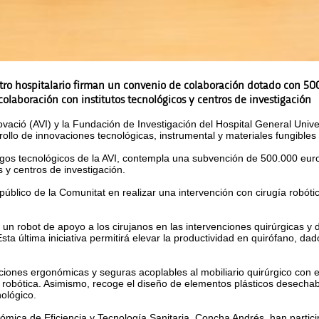
ntro hospitalario firman un convenio de colaboración dotado con 50
 colaboración con institutos tecnológicos y centros de investigación
ovació (AVI) y la Fundación de Investigación del Hospital General Univ
llo de innovaciones tecnológicas, instrumental y materiales fungibles v
ogos tecnológicos de la AVI, contempla una subvención de 500.000 euro
 y centros de investigación.
 público de la Comunitat en realizar una intervención con cirugía robó
un robot de apoyo a los cirujanos en las intervenciones quirúrgicas y d
Esta última iniciativa permitirá elevar la productividad en quirófano, d
iones ergonómicas y seguras acoplables al mobiliario quirúrgico con e
 robótica. Asimismo, recoge el diseño de elementos plásticos desechab
ológico.
nómica de Eficiencia y Tecnología Sanitaria, Concha Andrés, han particip