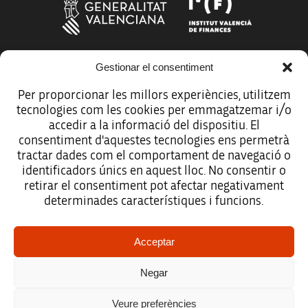
Gestionar el consentiment
Más organismos que apoyan a la innovación
Per proporcionar les millors experiències, utilitzem
tecnologies com les cookies per emmagatzemar i/o
accedir a la informació del dispositiu. El
consentiment d'aquestes tecnologies ens permetrà
tractar dades com el comportament de navegació o
Avíso legal
identificadors únics en aquest lloc. No consentir o
retirar el consentiment pot afectar negativament
Política de protección de datos
determinades característiques i funcions.
Registro de actividades de tratamiento
Acceptar
Créditos
Negar
Accesibilidad
Veure preferències