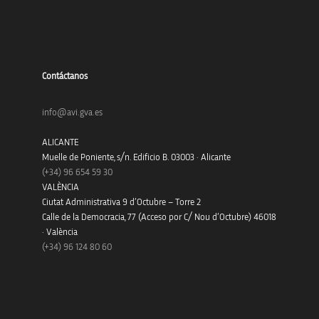
Contáctanos
info@avi.gva.es
ALICANTE
Muelle de Poniente, s/n. Edificio B. 03003 · Alicante
(+34)
96 654 59 30
VALÈNCIA
Ciutat Administrativa 9 d’Octubre – Torre 2
Calle de la Democracia, 77 (Acceso por C/ Nou d’Octubre) 46018
· València
(+34) 96 124 80 60