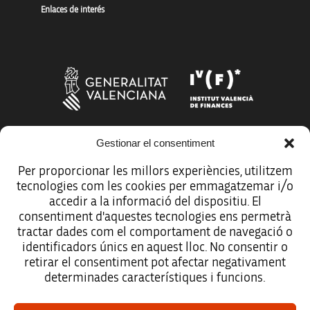
Enlaces de interés
Gestionar el consentiment
Más organismos que apoyan a la innovación
Per proporcionar les millors experiències, utilitzem
tecnologies com les cookies per emmagatzemar i/o
accedir a la informació del dispositiu. El
consentiment d'aquestes tecnologies ens permetrà
tractar dades com el comportament de navegació o
Avíso legal
identificadors únics en aquest lloc. No consentir o
retirar el consentiment pot afectar negativament
Política de protección de datos
determinades característiques i funcions.
Registro de actividades de tratamiento