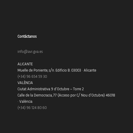
Contáctanos
info@avi.gva.es
ALICANTE
Muelle de Poniente, s/n. Edificio B. 03003 · Alicante
(+34)
96 654 59 30
VALÈNCIA
Ciutat Administrativa 9 d’Octubre – Torre 2
Calle de la Democracia, 77 (Acceso por C/ Nou d’Octubre) 46018
· València
(+34) 96 124 80 60