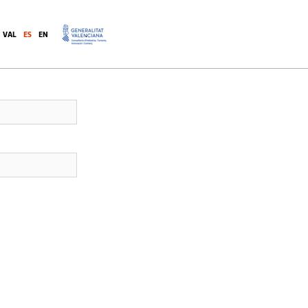
ctados
VAL
ES
EN
.