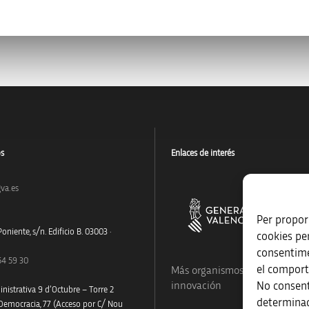
os
Enlaces de interés
va.es
Per proporc
oniente, s/n. Edificio B. 03003 ·
cookies pe
consentime
54 59 30
el comport
Más organismos que apoyan a
No consent
innovación
nistrativa 9 d’Octubre – Torre 2
determinad
 Democracia, 77 (Acceso por C/ Nou