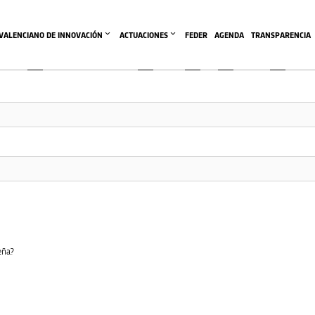
ea de esta comunidad es accesible únicamente a miembros cone
 VALENCIANO DE INNOVACIÓN
ACTUACIONES
FEDER
AGENDA
TRANSPARENCIA
eña?