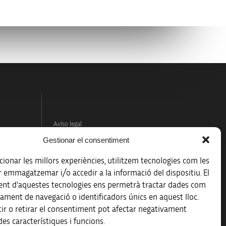
Avíso legal
Gestionar el consentiment
Política de protección de datos
ionar les millors experiències, utilitzem tecnologies com les
Registro de actividades de tratamiento
r emmagatzemar i/o accedir a la informació del dispositiu. El
nt d'aquestes tecnologies ens permetrà tractar dades com
Créditos
ament de navegació o identificadors únics en aquest lloc.
 la
ir o retirar el consentiment pot afectar negativament
Accesibilidad
es característiques i funcions.