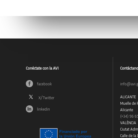
Conéctate con la AVI
Contáctan
facebook
info@avi.g
ALICANTE
Muelle de P
linkedin
Alicante
(+34)
96 6
VALÈNCIA
Ciutat Admi
Calle de la