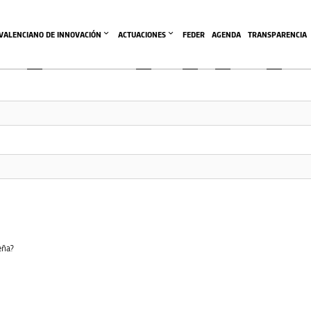
ea de esta comunidad es accesible únicamente a miembros cone
 VALENCIANO DE INNOVACIÓN
ACTUACIONES
FEDER
AGENDA
TRANSPARENCIA
eña?