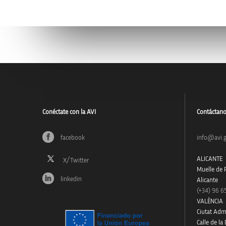
Conéctate con la AVI
Contáctan
facebook
info@avi.g
ALICANTE
Muelle de P
linkedin
Alicante
(+34)
96 6
VALÈNCIA
Ciutat Admi
Calle de la