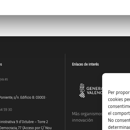
os
Enlaces de interés
va.es
Per proporc
oniente, s/n. Edificio B. 03003 ·
cookies pe
consentime
54 59 30
el comport
Más organismos que apoyan a
No consent
innovación
nistrativa 9 d’Octubre – Torre 2
determinad
 Democracia, 77 (Acceso por C/ Nou