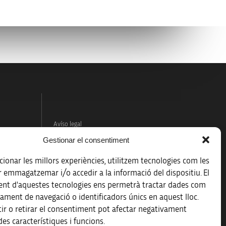
Avíso legal
Gestionar el consentiment
Política de protección de datos
ionar les millors experiències, utilitzem tecnologies com les
Registro de actividades de tratamiento
r emmagatzemar i/o accedir a la informació del dispositiu. El
nt d'aquestes tecnologies ens permetrà tractar dades com
Créditos
ament de navegació o identificadors únics en aquest lloc.
 la
ir o retirar el consentiment pot afectar negativament
Accesibilidad
es característiques i funcions.