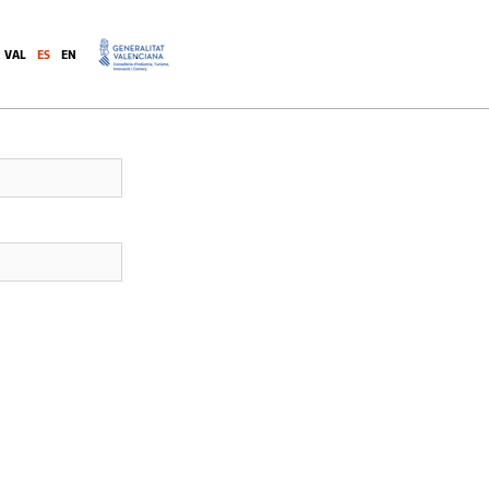
ctados
VAL
ES
EN
.