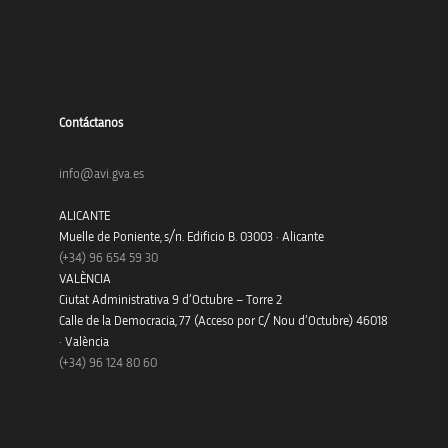
Contáctanos
info@avi.gva.es
ALICANTE
Muelle de Poniente, s/n. Edificio B. 03003 · Alicante
(+34)
96 654 59 30
VALÈNCIA
Ciutat Administrativa 9 d’Octubre – Torre 2
Calle de la Democracia, 77 (Acceso por C/ Nou d’Octubre) 46018
· València
(+34) 96 124 80 60