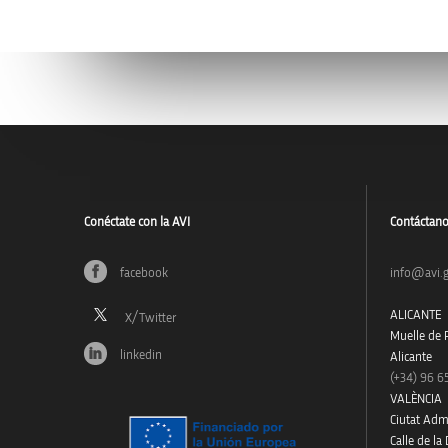
Conéctate con la AVI
Contáctan
facebook
info@avi.g
ALICANTE
Muelle de P
linkedin
Alicante
(+34)
96 6
VALÈNCIA
Ciutat Admi
Calle de la