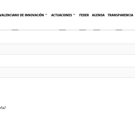
ea de esta comunidad es accesible únicamente a miembros cone
 VALENCIANO DE INNOVACIÓN
ACTUACIONES
FEDER
AGENDA
TRANSPARENCIA
eña?