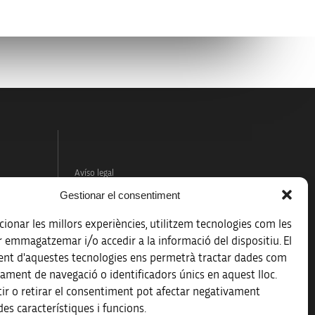
Avíso legal
Gestionar el consentiment
Política de protección de datos
ionar les millors experiències, utilitzem tecnologies com les
Registro de actividades de tratamiento
r emmagatzemar i/o accedir a la informació del dispositiu. El
nt d'aquestes tecnologies ens permetrà tractar dades com
Créditos
ament de navegació o identificadors únics en aquest lloc.
 la
ir o retirar el consentiment pot afectar negativament
Accesibilidad
es característiques i funcions.