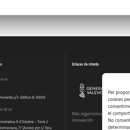
os
Enlaces de interés
va.es
Per proporc
oniente, s/n. Edificio B. 03003 ·
cookies pe
consentime
54 59 30
el comport
Más organismos que apoyan a
No consent
innovación
nistrativa 9 d’Octubre – Torre 2
determinad
 Democracia, 77 (Acceso por C/ Nou