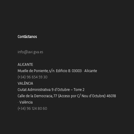
Contáctanos
info@avi.gva.es
ALICANTE
Muelle de Poniente, s/n. Edificio B. 03003 · Alicante
(+34)
96 654 59 30
VALÈNCIA
Ciutat Administrativa 9 d’Octubre – Torre 2
Calle de la Democracia, 77 (Acceso por C/ Nou d’Octubre) 46018
· València
(+34) 96 124 80 60