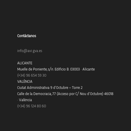
Contáctanos
info@avi.gva.es
ALICANTE
Muelle de Poniente, s/n. Edificio B. 03003 · Alicante
(+34)
96 654 59 30
VALÈNCIA
Ciutat Administrativa 9 d’Octubre – Torre 2
Calle de la Democracia, 77 (Acceso por C/ Nou d’Octubre) 46018
· València
(+34) 96 124 80 60