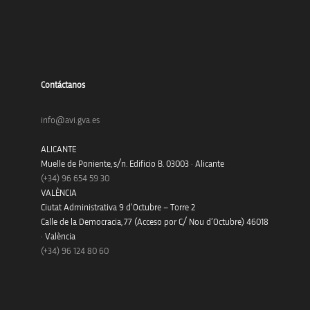
Contáctanos
info@avi.gva.es
ALICANTE
Muelle de Poniente, s/n. Edificio B. 03003 · Alicante
(+34)
96 654 59 30
VALÈNCIA
Ciutat Administrativa 9 d’Octubre – Torre 2
Calle de la Democracia, 77 (Acceso por C/ Nou d’Octubre) 46018
· València
(+34) 96 124 80 60