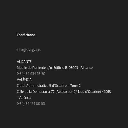
Contáctanos
info@avi.gva.es
ALICANTE
Muelle de Poniente, s/n. Edificio B. 03003 · Alicante
(+34)
96 654 59 30
VALÈNCIA
Ciutat Administrativa 9 d’Octubre – Torre 2
Calle de la Democracia, 77 (Acceso por C/ Nou d’Octubre) 46018
· València
(+34) 96 124 80 60