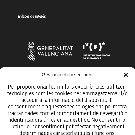
Enlaces de interés
Gestionar el consentiment
Más organismos que apoyan a la innovación
Per proporcionar les millors experiències, utilitzem
tecnologies com les cookies per emmagatzemar i/o
accedir a la informació del dispositiu. El
consentiment d'aquestes tecnologies ens permetrà
tractar dades com el comportament de navegació o
Avíso legal
identificadors únics en aquest lloc. No consentir o
retirar el consentiment pot afectar negativament
Política de protección de datos
determinades característiques i funcions.