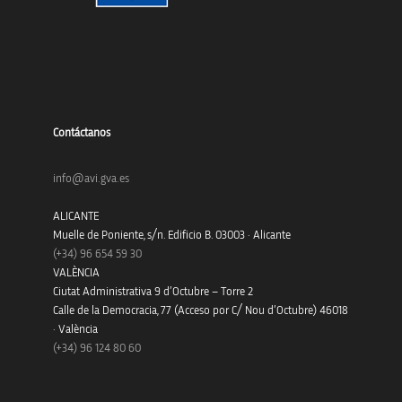
Contáctanos
info@avi.gva.es
ALICANTE
Muelle de Poniente, s/n. Edificio B. 03003 · Alicante
(+34)
96 654 59 30
VALÈNCIA
Ciutat Administrativa 9 d’Octubre – Torre 2
Calle de la Democracia, 77 (Acceso por C/ Nou d’Octubre) 46018
· València
(+34) 96 124 80 60