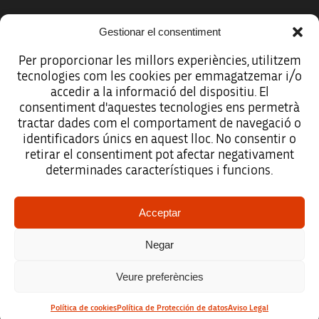
Gestionar el consentiment
Más organismos que apoyan a la innovación
Per proporcionar les millors experiències, utilitzem
tecnologies com les cookies per emmagatzemar i/o
accedir a la informació del dispositiu. El
consentiment d'aquestes tecnologies ens permetrà
tractar dades com el comportament de navegació o
Avíso legal
identificadors únics en aquest lloc. No consentir o
retirar el consentiment pot afectar negativament
Política de protección de datos
determinades característiques i funcions.
Registro de actividades de tratamiento
Acceptar
Créditos
Negar
Accesibilidad
Veure preferències
Mapa web
Política de cookies
Política de Protección de datos
Aviso Legal