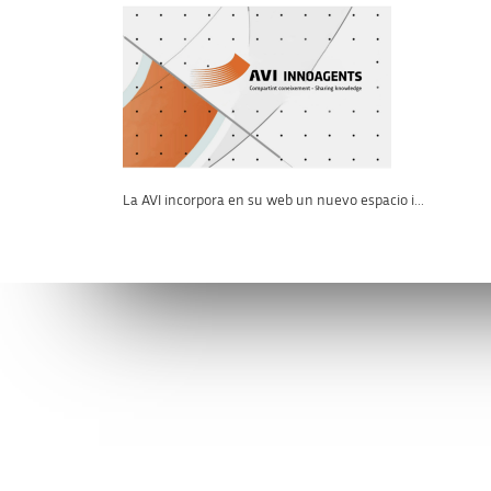
La AVI incorpora en su web un nuevo espacio i...
Conéctate con la AVI
Contáctan
facebook
info@avi.g