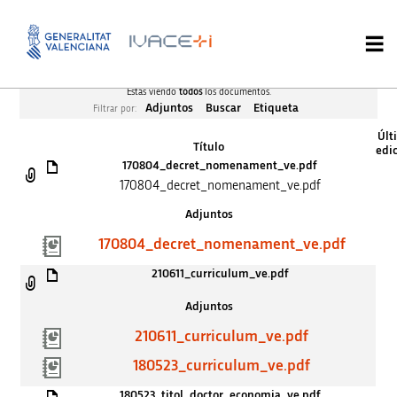
Estás viendo
todos
los documentos.
Adjuntos
Buscar
Etiqueta
Filtrar por:
Últ
Título
edi
170804_decret_nomenament_ve.pdf
170804_decret_nomenament_ve.pdf
Adjuntos
170804_decret_nomenament_ve.pdf
210611_curriculum_ve.pdf
Adjuntos
210611_curriculum_ve.pdf
180523_curriculum_ve.pdf
180523_titol_doctor_economia_ve.pdf