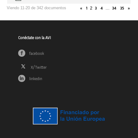
2
…
Viendo 11-20 de 342 documentos
«
1
3
4
34
35
»
Conéctate con la AVI
facebook
linkedin