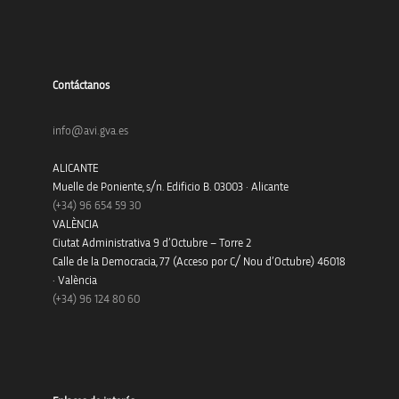
Contáctanos
info@avi.gva.es
ALICANTE
Muelle de Poniente, s/n. Edificio B. 03003 · Alicante
(+34)
96 654 59 30
VALÈNCIA
Ciutat Administrativa 9 d’Octubre – Torre 2
Calle de la Democracia, 77 (Acceso por C/ Nou d’Octubre) 46018
· València
(+34) 96 124 80 60