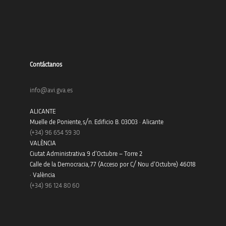
Contáctanos
info@avi.gva.es
ALICANTE
Muelle de Poniente, s/n. Edificio B. 03003 · Alicante
(+34)
96 654 59 30
VALÈNCIA
Ciutat Administrativa 9 d’Octubre – Torre 2
Calle de la Democracia, 77 (Acceso por C/ Nou d’Octubre) 46018
· València
(+34) 96 124 80 60