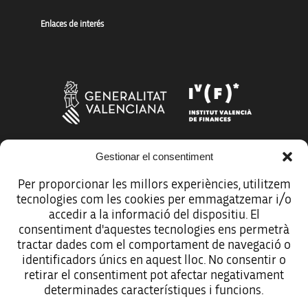
Enlaces de interés
Gestionar el consentiment
Más organismos que apoyan a la innovación
Per proporcionar les millors experiències, utilitzem
tecnologies com les cookies per emmagatzemar i/o
accedir a la informació del dispositiu. El
consentiment d'aquestes tecnologies ens permetrà
tractar dades com el comportament de navegació o
Avíso legal
identificadors únics en aquest lloc. No consentir o
retirar el consentiment pot afectar negativament
Política de protección de datos
determinades característiques i funcions.