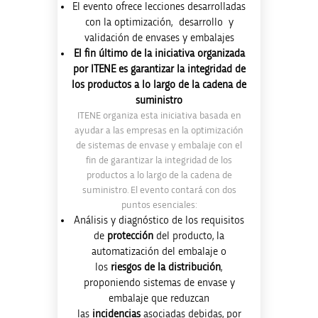
El evento ofrece lecciones desarrolladas
con la optimización, desarrollo y
validación de envases y embalajes
El fin último de la iniciativa organizada
por ITENE es garantizar la integridad de
los productos a lo largo de la cadena de
suministro
ITENE organiza esta iniciativa basada en
ayudar a las empresas en la optimización
de sistemas de envase y embalaje con el
fin de garantizar la integridad de los
productos a lo largo de la cadena de
suministro. El evento contará con dos
puntos esenciales:
Análisis y diagnóstico de los requisitos
de
protección
del producto, la
automatización del embalaje o
los
riesgos de la distribución
,
proponiendo sistemas de envase y
embalaje que reduzcan
las
incidencias
asociadas debidas, por