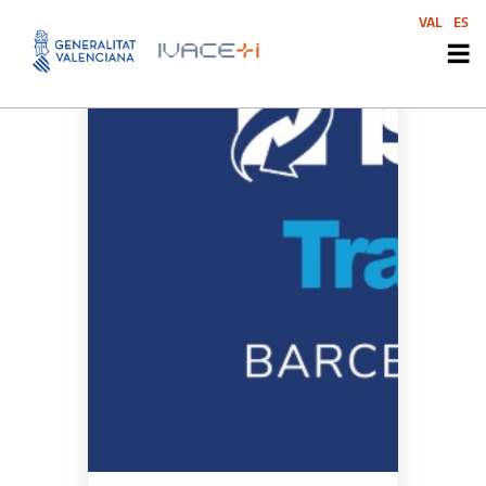
VAL
ES