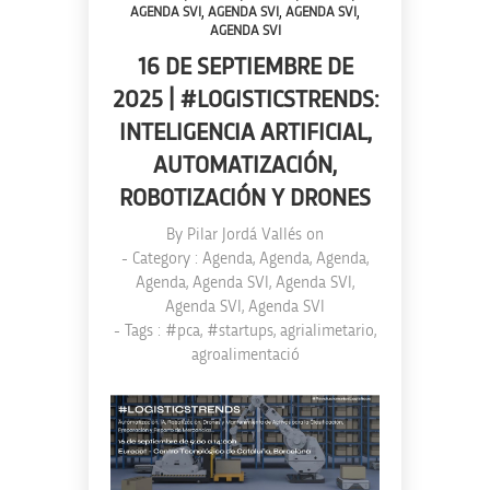
,
,
,
AGENDA SVI
AGENDA SVI
AGENDA SVI
AGENDA SVI
16 DE SEPTIEMBRE DE
2025 | #LOGISTICSTRENDS:
INTELIGENCIA ARTIFICIAL,
AUTOMATIZACIÓN,
ROBOTIZACIÓN Y DRONES
By
Pilar Jordá Vallés
on
- Category :
Agenda
,
Agenda
,
Agenda
,
Agenda
,
Agenda SVI
,
Agenda SVI
,
Agenda SVI
,
Agenda SVI
- Tags :
#pca
,
#startups
,
agrialimetario
,
agroalimentació