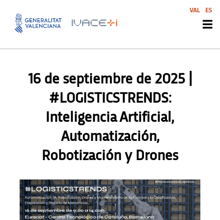
VAL
ES
AGENDA
,
AGENDA
,
AGENDA
,
AGENDA
,
AGENDA SVI
,
AGENDA SVI
,
AGENDA SVI
,
AGENDA SVI
16 de septiembre de 2025 |
#LOGISTICSTRENDS:
Inteligencia Artificial,
Automatización,
Robotización y Drones