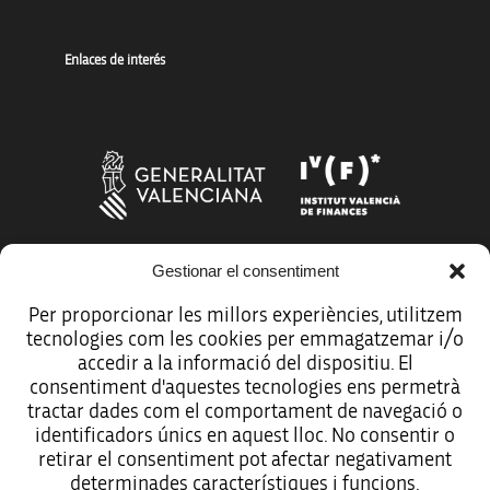
Enlaces de interés
Gestionar el consentiment
Más organismos que apoyan a la innovación
Per proporcionar les millors experiències, utilitzem
tecnologies com les cookies per emmagatzemar i/o
accedir a la informació del dispositiu. El
consentiment d'aquestes tecnologies ens permetrà
tractar dades com el comportament de navegació o
Avíso legal
identificadors únics en aquest lloc. No consentir o
retirar el consentiment pot afectar negativament
Política de protección de datos
determinades característiques i funcions.