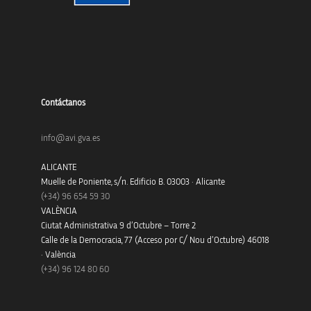
Contáctanos
info@avi.gva.es
ALICANTE
Muelle de Poniente, s/n. Edificio B. 03003 · Alicante
(+34)
96 654 59 30
VALÈNCIA
Ciutat Administrativa 9 d’Octubre – Torre 2
Calle de la Democracia, 77 (Acceso por C/ Nou d’Octubre) 46018
· València
(+34) 96 124 80 60