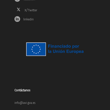
linkedin
Contáctanos
info@avi.gva.es