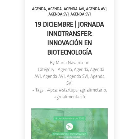
,
,
,
,
AGENDA
AGENDA
AGENDA AVI
AGENDA AVI
,
AGENDA SVI
AGENDA SVI
19 DICIEMBRE | JORNADA
INNOTRANSFER:
INNOVACIÓN EN
BIOTECNOLOGÍA
By
Maria Navarro
on
- Category :
Agenda
,
Agenda
,
Agenda
AVI
,
Agenda AVI
,
Agenda SVI
,
Agenda
SVI
- Tags :
#pca
,
#startups
,
agrialimetario
,
agroalimentació