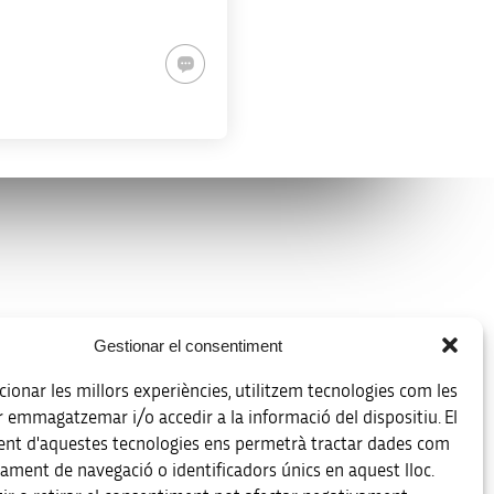
Avíso legal
Gestionar el consentiment
Política de protección de datos
ionar les millors experiències, utilitzem tecnologies com les
Registro de actividades de tratamiento
r emmagatzemar i/o accedir a la informació del dispositiu. El
nt d'aquestes tecnologies ens permetrà tractar dades com
Créditos
ament de navegació o identificadors únics en aquest lloc.
 la