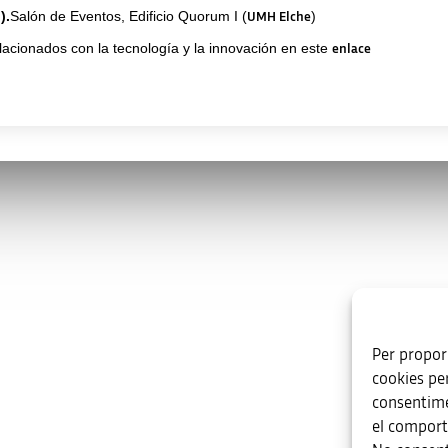
).
Salón de Eventos, Edificio Quorum I (
)
UMH Elche
lacionados con la tecnología y la innovación en este
enlace
os
Enlaces de interés
va.es
Per proporc
oniente, s/n. Edificio B. 03003 ·
cookies pe
consentime
54 59 30
el comport
Más organismos que apoyan a