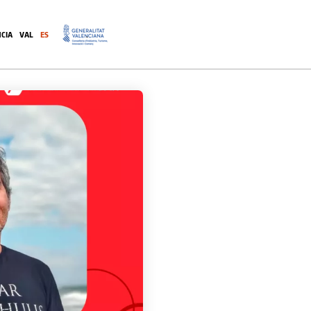
CIA
VAL
ES
.