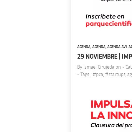
,
,
,
AGENDA
AGENDA
AGENDA AVI
A
29 NOVIEMBRE | IM
By
Ismael Cirujeda
on
- Ca
- Tags :
#pca
,
#startups
,
ag