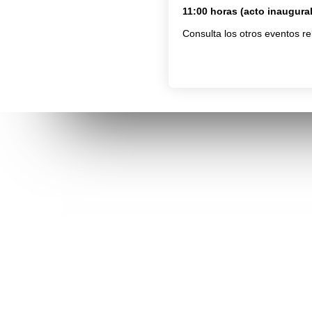
11:00 horas (acto inaugural
Consulta los otros eventos re
Conéctate con la AVI
Contáctan
facebook
info@avi.g
ALICANTE
Muelle de P
linkedin
Alicante
(+34)
96 6
VALÈNCIA