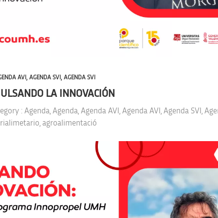
,
,
GENDA AVI
AGENDA SVI
AGENDA SVI
PULSANDO LA INNOVACIÓN
tegory :
Agenda
,
Agenda
,
Agenda AVI
,
Agenda AVI
,
Agenda SVI
,
Age
rialimetario
,
agroalimentació