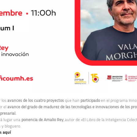
r los
avances de los cuatro proyectos
que han
participado
en el
programa Inno
er el
avance del grado de madurez de las tecnologías e innovaciones de los pro
resarial.
rá lugar una
ponencia de Amalio Rey
, autor de «El Libro de la Inteligencia Cole
s y bloguero.
ma
aquí