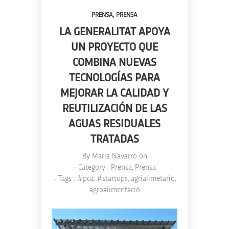
,
PRENSA
PRENSA
LA GENERALITAT APOYA
UN PROYECTO QUE
COMBINA NUEVAS
TECNOLOGÍAS PARA
MEJORAR LA CALIDAD Y
REUTILIZACIÓN DE LAS
AGUAS RESIDUALES
TRATADAS
By
Maria Navarro
on
- Category :
Prensa
,
Prensa
- Tags :
#pca
,
#startups
,
agrialimetario
,
agroalimentació