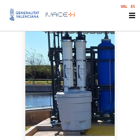
VAL
ES