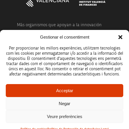
Más organismos que apoyan a la innovación
Gestionar el consentiment
Per proporcionar les millors experiències, utilitzem tecnologies
com les cookies per emmagatzemar i/o accedir a la informació del
dispositiu. El consentiment d'aquestes tecnologies ens permetrà
Avíso legal
tractar dades com el comportament de navegació o identificadors
únics en aquest lloc. No consentir o retirar el consentiment pot
Política de protección de datos
afectar negativament determinades característiques i funcions.
Registro de actividades de tratamiento
Acceptar
Créditos
Negar
Accesibilidad
Veure preferències
Mapa web