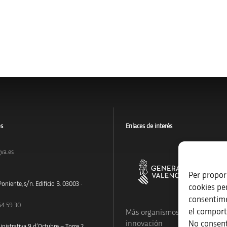
os
Enlaces de interés
va.es
Per proporc
oniente, s/n. Edificio B. 03003 ·
cookies pe
consentime
54 59 30
el comport
Más organismos que apoyan a
No consent
innovación
nistrativa 9 d’Octubre – Torre 2