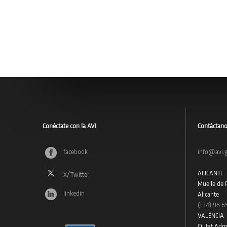
Conéctate con la AVI
Contáctan
facebook
info@avi.g
ALICANTE
Muelle de P
linkedin
Alicante
(+34)
96 6
VALÈNCIA
Ciutat Admi