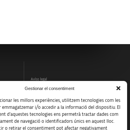
Avíso legal
Gestionar el consentiment
Política de protección de datos
ionar les millors experiències, utilitzem tecnologies com les
Registro de actividades de tratamiento
r emmagatzemar i/o accedir a la informació del dispositiu. El
nt d'aquestes tecnologies ens permetrà tractar dades com
Créditos
ament de navegació o identificadors únics en aquest lloc.
 la
ir o retirar el consentiment pot afectar negativament
Accesibilidad