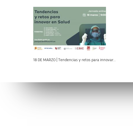
18 DE MARZO | Tendencias y retos para innovar...
Conéctate con la AVI
Contáctan
facebook
info@avi.g