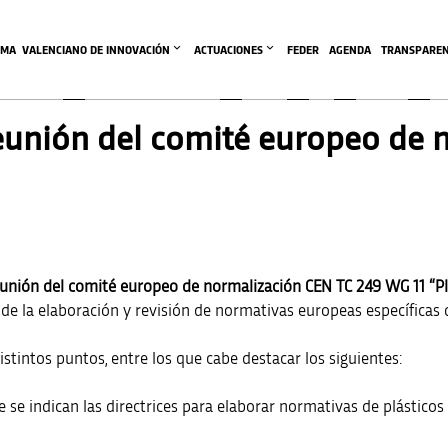
EMA  VALENCIANO DE INNOVACIÓN
ACTUACIONES
FEDER
AGENDA
TRANSPAREN
I
,
AGENDA SVI
,
AGENDA SVI
,
AGENDA SVI
eunión del comité europeo de 
unión del comité europeo de normalización CEN TC 249 WG 11 “Pla
e la elaboración y revisión de normativas europeas específicas d
tintos puntos, entre los que cabe destacar los siguientes:
se indican las directrices para elaborar normativas de plásticos 