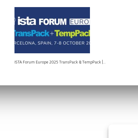
ISTA Forum Europe 2025 TransPack & TempPack |...
os
Enlaces de interés
va.es