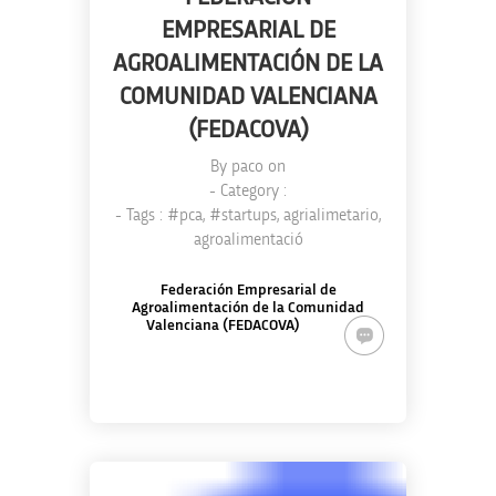
EMPRESARIAL DE
AGROALIMENTACIÓN DE LA
COMUNIDAD VALENCIANA
(FEDACOVA)
By
paco
on
- Category :
- Tags :
#pca
,
#startups
,
agrialimetario
,
agroalimentació
Federación Empresarial de
Agroalimentación de la Comunidad
Valenciana (FEDACOVA)