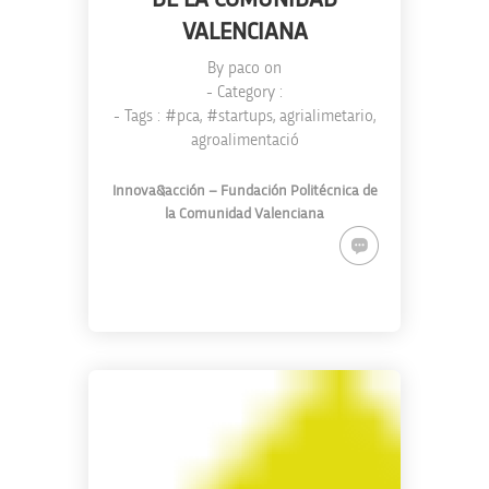
VALENCIANA
By
paco
on
- Category :
- Tags :
#pca
,
#startups
,
agrialimetario
,
agroalimentació
Innova&acción – Fundación Politécnica de
la Comunidad Valenciana