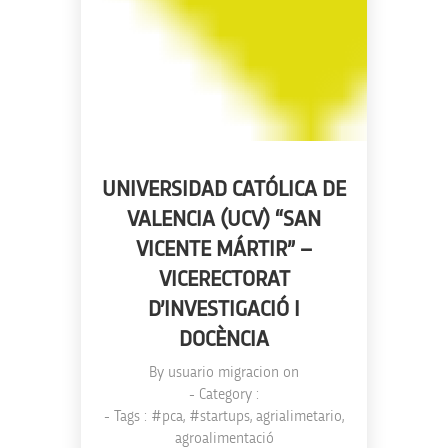
UNIVERSIDAD CATÓLICA DE
VALENCIA (UCV) “SAN
VICENTE MÁRTIR” –
VICERECTORAT
D’INVESTIGACIÓ I
DOCÈNCIA
By
usuario migracion
on
- Category :
- Tags :
#pca
,
#startups
,
agrialimetario
,
agroalimentació