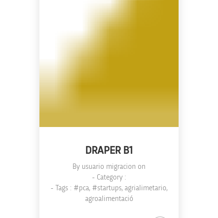
DRAPER B1
By
usuario migracion
on
- Category :
- Tags :
#pca
,
#startups
,
agrialimetario
,
agroalimentació