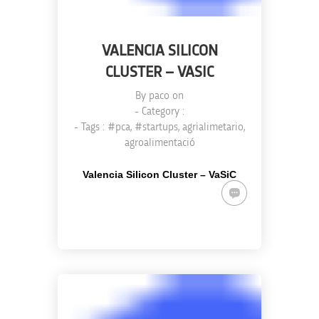
VALENCIA SILICON
CLUSTER – VASIC
By
paco
on
- Category :
- Tags :
#pca
,
#startups
,
agrialimetario
,
agroalimentació
Valencia Silicon Cluster – VaSiC