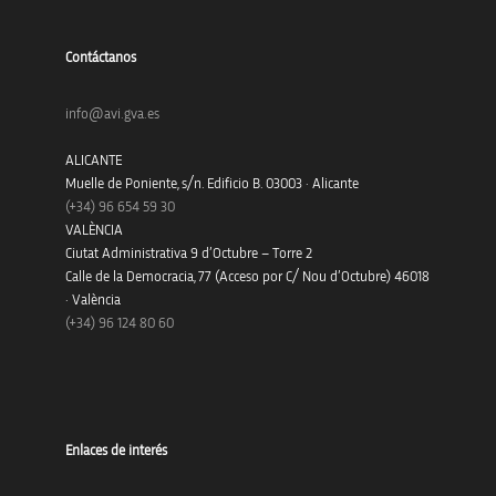
Contáctanos
info@avi.gva.es
ALICANTE
Muelle de Poniente, s/n. Edificio B. 03003 · Alicante
(+34)
96 654 59 30
VALÈNCIA
Ciutat Administrativa 9 d’Octubre – Torre 2
Calle de la Democracia, 77 (Acceso por C/ Nou d’Octubre) 46018
· València
(+34) 96 124 80 60
Enlaces de interés