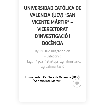
UNIVERSIDAD CATÓLICA DE
VALENCIA (UCV) “SAN
VICENTE MÁRTIR” –
VICERECTORAT
D’INVESTIGACIÓ I
DOCÈNCIA
By
usuario migracion
on
- Category :
- Tags :
#pca
,
#startups
,
agrialimetario
,
agroalimentació
Universidad Católica de Valencia (UCV)
“San Vicente Mártir”