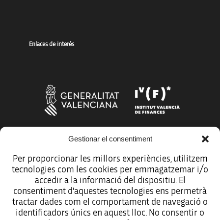
Enlaces de interés
Gestionar el consentiment
Más organismos que apoyan a la innovación
Per proporcionar les millors experiències, utilitzem
tecnologies com les cookies per emmagatzemar i/o
accedir a la informació del dispositiu. El
consentiment d'aquestes tecnologies ens permetrà
tractar dades com el comportament de navegació o
Avíso legal
identificadors únics en aquest lloc. No consentir o