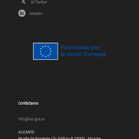
linkedin
Contáctanos
info@avi.gva.es
ALICANTE
Muelle de Poniente, s/n. Edificio B. 03003 · Alicante