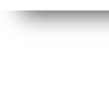
Conéctate con la AVI
Contáctan
facebook
info@avi.g
ALICANTE
Muelle de P
linkedin
Alicante
(+34)
96 6
VALÈNCIA
Ciutat Admi
Calle de la
d’Octubre)
(+34) 96 1