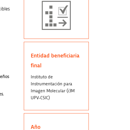
tibles
Entidad beneficiaria
final
seños
Instituto de
Instrumentación para
Imagen Molecular (i3M
es.
UPV-CSIC)
Año