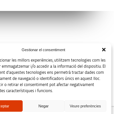
Avíso legal
Gestionar el consentiment
Política de protección de datos
ionar les millors experiències, utilitzem tecnologies com les
Registro de actividades de tratamiento
r emmagatzemar i/o accedir a la informació del dispositiu. El
nt d'aquestes tecnologies ens permetrà tractar dades com
Créditos
ament de navegació o identificadors únics en aquest lloc.
 la
ir o retirar el consentiment pot afectar negativament
Accesibilidad
es característiques i funcions.
Mapa web
eptar
Negar
Veure preferències