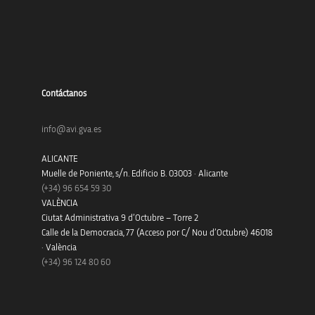
Contáctanos
info@avi.gva.es
ALICANTE
Muelle de Poniente, s/n. Edificio B. 03003 · Alicante
(+34)
96 654 59 30
VALÈNCIA
Ciutat Administrativa 9 d’Octubre – Torre 2
Calle de la Democracia, 77 (Acceso por C/ Nou d’Octubre) 46018
· València
(+34) 96 124 80 60