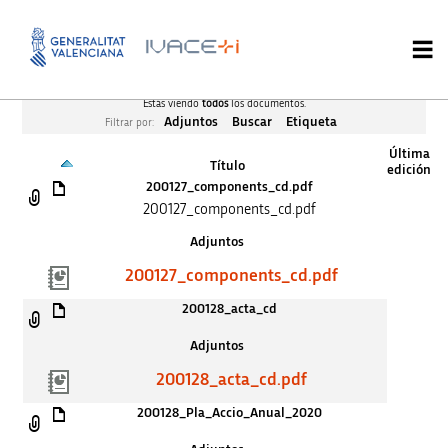
Estás viendo
todos
los documentos.
Adjuntos
Buscar
Etiqueta
Filtrar por:
Última
Título
edición
200127_components_cd.pdf
200127_components_cd.pdf
Adjuntos
200127_components_cd.pdf
200128_acta_cd
Adjuntos
200128_acta_cd.pdf
200128_Pla_Accio_Anual_2020