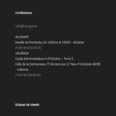
Contáctanos
info@avi.gva.es
ALICANTE
Muelle de Poniente, s/n. Edificio B. 03003 · Alicante
(+34)
96 654 59 30
VALÈNCIA
Ciutat Administrativa 9 d’Octubre – Torre 2
Calle de la Democracia, 77 (Acceso por C/ Nou d’Octubre) 46018
· València
(+34) 96 124 80 60
Enlaces de interés