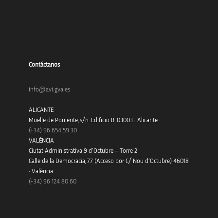
Contáctanos
info@avi.gva.es
ALICANTE
Muelle de Poniente, s/n. Edificio B. 03003 · Alicante
(+34)
96 654 59 30
VALÈNCIA
Ciutat Administrativa 9 d’Octubre – Torre 2
Calle de la Democracia, 77 (Acceso por C/ Nou d’Octubre) 46018
· València
(+34) 96 124 80 60