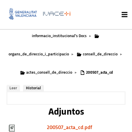
informacio_institucional’s Docs
▸
organs_de_direccio_i_participacio
consell_de_direccio
▸
▸
actes_consell_de_direccio
▸
200507_acta_cd
Leer
Historial
Adjuntos
200507_acta_cd.pdf