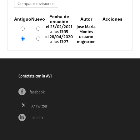
Fecha de
Antiguo
Nuevo
Autor
Acciones
creación
el 25/02/2021
Jose María
a las 13:35
Montes
el 28/04/2020
usuario
a las 13:27
migracion
Conéctate con la AVI
facebook
linkedin